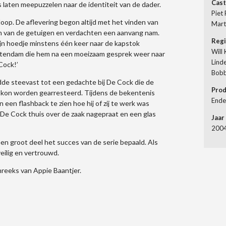
Cast
s laten meepuzzelen naar de identiteit van de dader.
Piet 
loop. De aflevering begon altijd met het vinden van
Mart
en van de getuigen en verdachten een aanvang nam.
Reg
jn hoedje minstens één keer naar de kapstok
Will
uitendam die hem na een moeizaam gesprek weer naar
Lind
Cock!’
Bobb
dde steevast tot een gedachte bij De Cock die de
Pro
r kon worden gearresteerd. Tijdens de bekentenis
Ende
een flashback te zien hoe hij of zij te werk was
j De Cock thuis over de zaak nagepraat en een glas
Jaar
200
en groot deel het succes van de serie bepaald. Als
 veilig en vertrouwd.
reeks van Appie Baantjer.