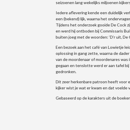
seizoenen lang wekelijks miljoenen kijker
Iedere aflevering kende een duidelijk ver
een (bekend) lijk, waarna het ondervrag
Tijdens het onderzoek gooide De Cock zi
en werd hij ontboden bij Commissaris B
buiten joeg met de woorden: ‘D’r uit, De 
Een bezoek aan het café van Lowietje lei
oplossing in gang zette, waarna de dade
van de moordenaar of moordenares was in 
gegaan en tenslotte werd er aan tafel bi
gedronken.
Dit zeer herkenbare patroon heeft voor e
kijker wist je wat er kwam en dat voelde
Gebaseerd op de karakters uit de boeken