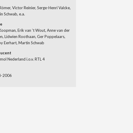
Römer, Victor Reinier, Serge-Henri Valcke,
in Schwab, e.a.
ie
 Koopman, Erik van ’t Wout, Anne van der
en, Lidwien Roothaan, Ger Poppelaars,
y Eerhart, Martin Schwab
ducent
mol Nederland i.o.v. RTL 4
4-2006